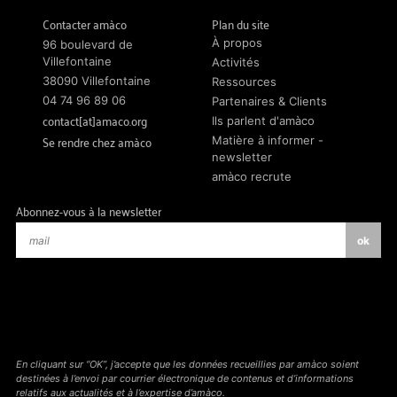
Contacter amàco
Plan du site
À propos
96 boulevard de
Villefontaine
Activités
38090 Villefontaine
Ressources
04 74 96 89 06
Partenaires & Clients
contact[at]amaco.org
Ils parlent d'amàco
Se rendre chez amàco
Matière à informer -
newsletter
amàco recrute
Abonnez-vous à la newsletter
En cliquant sur “OK”, j’accepte que les données recueillies par amàco soient
destinées à l’envoi par courrier électronique de contenus et d’informations
relatifs aux actualités et à l’expertise d’amàco.