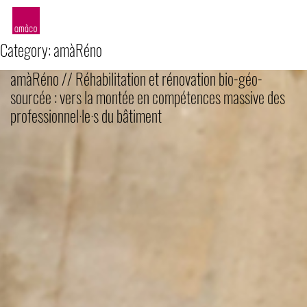
amàco
Category:
amàRéno
amàRéno // Réhabilitation et rénovation bio-géo-
sourcée : vers la montée en compétences massive des
professionnel·le·s du bâtiment