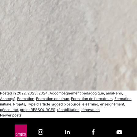
Posted in
2022
,
2023
,
2024
,
Accompagnement pédagogique
,
amàRéno
,
Année(s)
,
Formation
,
Formation continue
,
Formation de formateurs
,
Formation
initiale
,
Projets
,
Type d'article
Tagged
biosourcé
,
elearning
,
enseignement
,
géosourcé
,
projet RESSOURCES
,
réhabilitation
,
rénovation
Posts
Newer posts
navigation