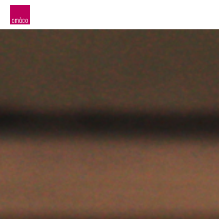
amàco