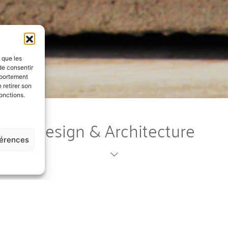
s que les
de consentir
mportement
 retirer son
onctions.
Design & Architecture
férences
lopper des systèmes constructifs adaptés pour réaliser vos projets