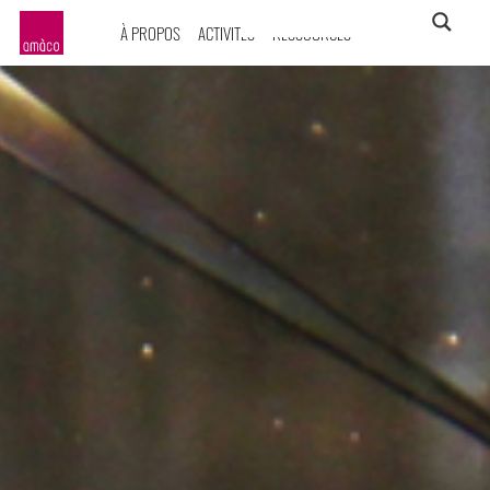
À PROPOS
ACTIVITÉS
RESSOURCES
amàco