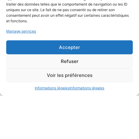
traiter des données telles que le comportement de navigation ou les ID
uniques sur ce site. Le fait de ne pas consentir ou de retirer son
consentement peut avoir un effet négatif sur certaines caractéristiques
et fonctions.
Manage services
Accepter
Refuser
Bâtir en terre, du grain de sable à
l’architecture
Voir les préférences
Informations légales
Informations légales
2017
Ateliers & Expositions
Conférence
Conférence en ligne
National
Terre