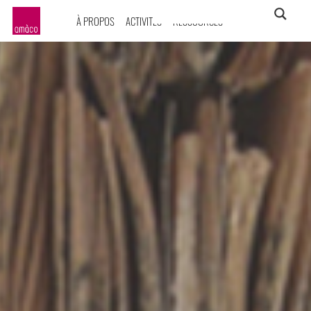
À PROPOS
ACTIVITÉS
RESSOURCES
amàco