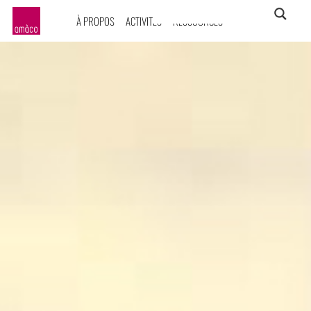
À PROPOS
ACTIVITÉS
RESSOURCES
amàco