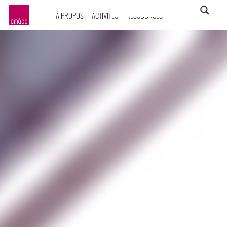
À PROPOS
ACTIVITÉS
RESSOURCES
amàco