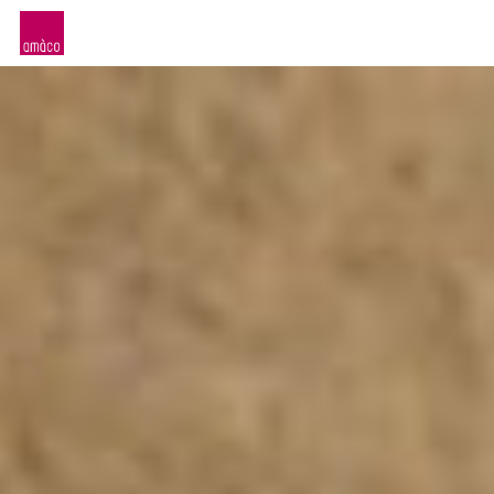
amàco