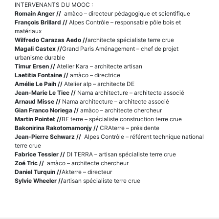
INTERVENANTS DU MOOC :
Romain Anger //
amàco – directeur pédagogique et scientifique
François Brillard //
Alpes Contrôle – responsable pôle bois et
matériaux
Wilfredo Carazas Aedo //
architecte spécialiste terre crue
Magali Castex //
Grand Paris Aménagement – chef de projet
urbanisme durable
Timur Ersen //
Atelier Kara – architecte artisan
Laetitia Fontaine //
amàco – directrice
Amélie Le Paih //
Atelier alp – architecte DE
Jean-Marie Le Tiec //
Nama architecture – architecte associé
Arnaud Misse //
Nama architecture – architecte associé
Gian Franco Noriega //
amàco – architecte chercheur
Martin Pointet //
BE terre – spécialiste construction terre crue
Bakonirina Rakotomamonjy //
CRAterre – présidente
Jean-Pierre Schwarz //
Alpes Contrôle – référent technique national
terre crue
Fabrice Tessier //
DI TERRA – artisan spécialiste terre crue
Zoé Tric //
amàco – architecte chercheur
Daniel Turquin //
Akterre – directeur
Sylvie Wheeler //
artisan spécialiste terre crue