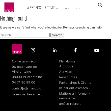
À PROPOS
ACTIVITÉS
RESSOURCES
amàco
Nothing Found
It seems we can’t find what you’re looking for. Perhaps searching can help.
Search
for:
Contacter amàco
Plan du site
À propos
96 boulevard de
Villefontaine
Activités
38090 Villefontaine
Ressources
04 74 96 89 06
Partenaires & Clients
contact[at]amaco.org
Ils parlent d'amàco
Se rendre chez amàco
Matière à informer -
newsletter
amàco recrute