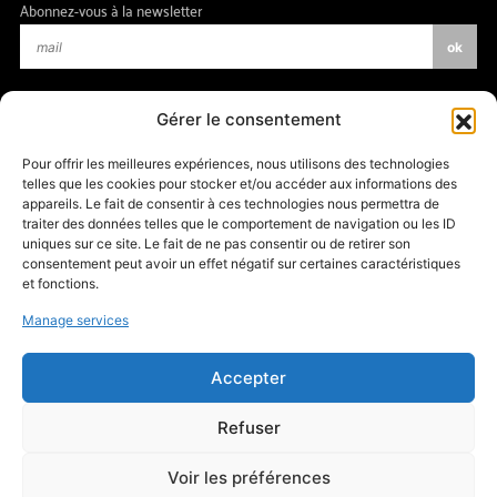
Abonnez-vous à la newsletter
Gérer le consentement
Pour offrir les meilleures expériences, nous utilisons des technologies
telles que les cookies pour stocker et/ou accéder aux informations des
En cliquant sur “OK”, j’accepte que les données recueillies par amàco soient
appareils. Le fait de consentir à ces technologies nous permettra de
destinées à l’envoi par courrier électronique de contenus et d’informations
traiter des données telles que le comportement de navigation ou les ID
relatifs aux actualités et à l’expertise d’amàco.
uniques sur ce site. Le fait de ne pas consentir ou de retirer son
Plus d’informations »
consentement peut avoir un effet négatif sur certaines caractéristiques
et fonctions.
Manage services
Accepter
Refuser
Voir les préférences