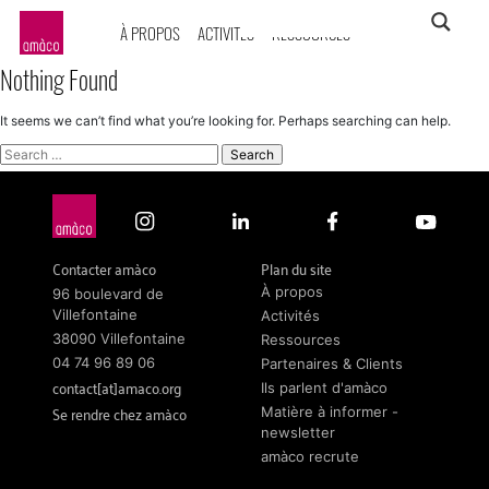
À PROPOS
ACTIVITÉS
RESSOURCES
amàco
Nothing Found
It seems we can’t find what you’re looking for. Perhaps searching can help.
Search
for:
Contacter amàco
Plan du site
À propos
96 boulevard de
Villefontaine
Activités
38090 Villefontaine
Ressources
04 74 96 89 06
Partenaires & Clients
contact[at]amaco.org
Ils parlent d'amàco
Se rendre chez amàco
Matière à informer -
newsletter
amàco recrute