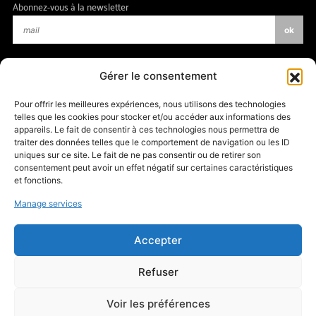
Abonnez-vous à la newsletter
Gérer le consentement
Pour offrir les meilleures expériences, nous utilisons des technologies
telles que les cookies pour stocker et/ou accéder aux informations des
En cliquant sur “OK”, j’accepte que les données recueillies par amàco soient
appareils. Le fait de consentir à ces technologies nous permettra de
destinées à l’envoi par courrier électronique de contenus et d’informations
traiter des données telles que le comportement de navigation ou les ID
relatifs aux actualités et à l’expertise d’amàco.
uniques sur ce site. Le fait de ne pas consentir ou de retirer son
Plus d’informations »
consentement peut avoir un effet négatif sur certaines caractéristiques
et fonctions.
Manage services
Accepter
Refuser
Voir les préférences