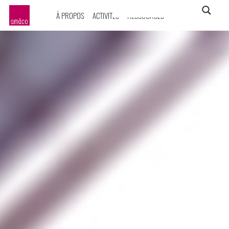
À PROPOS
ACTIVITÉS
RESSOURCES
amàco