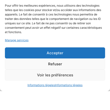
Pour offrir les meilleures expériences, nous utilisons des technologies
telles que les cookies pour stocker et/ou accéder aux informations des
appareils. Le fait de consentir à ces technologies nous permettra de
traiter des données telles que le comportement de navigation ou les ID
uniques sur ce site. Le fait de ne pas consentir ou de retirer son
consentement peut avoir un effet négatif sur certaines caractéristiques
et fonctions.
Manage services
Accepter
Refuser
Construire en terre coulée – édition
2021
Voir les préférences
Informations légales
Informations légales
2021
Auvergne-Rhône-Alpes
Formation
Formation continue
Ile-de-France