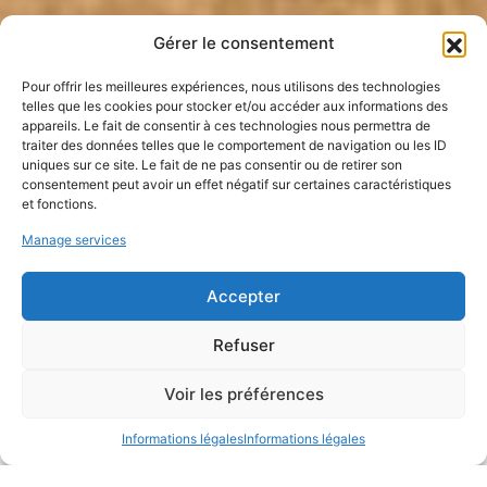
Gérer le consentement
Pour offrir les meilleures expériences, nous utilisons des technologies
telles que les cookies pour stocker et/ou accéder aux informations des
appareils. Le fait de consentir à ces technologies nous permettra de
traiter des données telles que le comportement de navigation ou les ID
uniques sur ce site. Le fait de ne pas consentir ou de retirer son
consentement peut avoir un effet négatif sur certaines caractéristiques
et fonctions.
[Perfectionnement] Concevoir et
Manage services
dimensionner les structures en
Accepter
terre crue d’un projet de
Refuser
construction— du 30 juin au 2 juillet
2026
Voir les préférences
Informations légales
Informations légales