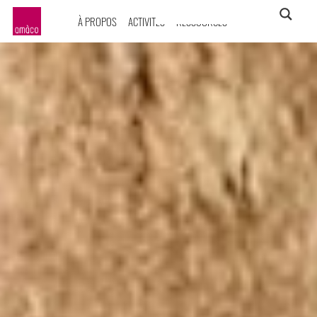
À PROPOS
ACTIVITÉS
RESSOURCES
amàco