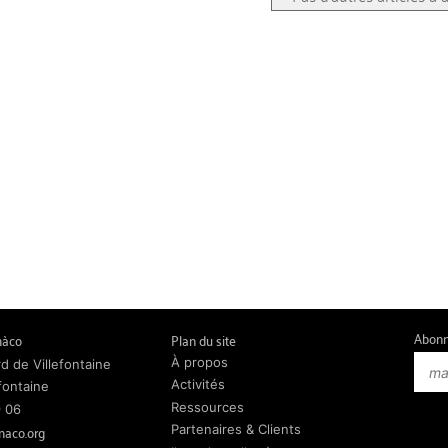
Abonn
màco
Plan du site
À propos
d de Villefontaine
Activités
fontaine
Ressources
9 06
maco.org
Partenaires & Clients