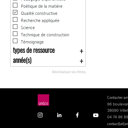
Poétique de la matière
Qualité constructive
Recherche appliquée
Science
Technique de construction
Témoignage
types de ressource
année(s)
Réinitialiser les filtres
Contacter a
96 boulevar
38090 Ville
04 74 96 8
contact[at]a