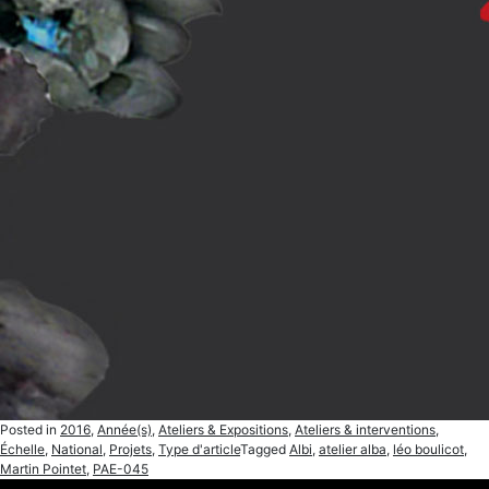
Posted in
2016
,
Année(s)
,
Ateliers & Expositions
,
Ateliers & interventions
,
Échelle
,
National
,
Projets
,
Type d'article
Tagged
Albi
,
atelier alba
,
léo boulicot
,
Martin Pointet
,
PAE-045