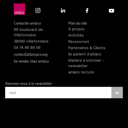
Contacter amàco
Plan du site
À propos
96 boulevard de
Villefontaine
Activités
38090 Villefontaine
Ressources
04 74 96 89 06
Partenaires & Clients
contact[at]amaco.org
Ils parlent d'amàco
Se rendre chez amàco
Matière à informer -
newsletter
amàco recrute
Abonnez-vous à la newsletter