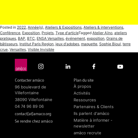
Posted in
2022
,
Année(s)
,
Ateliers & Expositions
,
Ateliers & interventions
,
Conférence
,
Exposition
,
Projets
,
Type d'article
Tagged
Atelier Aïno
,
ateliers
pratiques
,
BAP
,
BTC
,
ENSA Versailles
,
événement
,
exposition
,
Grains de
bâtisseurs
,
Institut Paris Region
,
jeux d'adobes
,
maquette
,
Sophie Bioul
,
terre
crue
,
Versailles
,
Visible Invisible
Contacter amàco
Plan du site
À propos
96 boulevard de
Villefontaine
Activités
38090 Villefontaine
Ressources
04 74 96 89 06
Partenaires & Clients
contact[at]amaco.org
Ils parlent d'amàco
Se rendre chez amàco
Matière à informer -
newsletter
amàco recrute