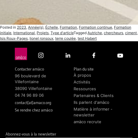
Posted in
2023
,
Année(s)
,
Échelle
,
Formation
,
Formation continue
,
Formation
initiale
,
International
,
Projets
,
Type d'article
Tagged
Autriche
,
chercheurs
,
ciment
,
Isis Roux-Pages
,
lionel ronsoux
,
terre coulée
,
test Habert
Contacter amàco
Plan du site
À propos
96 boulevard de
Villefontaine
Activités
38090 Villefontaine
Ressources
04 74 96 89 06
Partenaires & Clients
contact[at]amaco.org
Ils parlent d'amàco
Se rendre chez amàco
Matière à informer -
newsletter
amàco recrute
Abonnez-vous à la newsletter