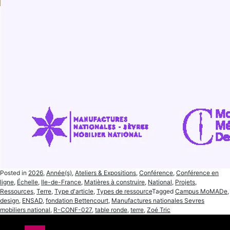
Posted in
2026
,
Année(s)
,
Ateliers & Expositions
,
Conférence
,
Conférence en
ligne
,
Échelle
,
Ile-de-France
,
Matières à construire
,
National
,
Projets
,
Ressources
,
Terre
,
Type d'article
,
Types de ressource
Tagged
Campus MoMADe
,
design
,
ENSAD
,
fondation Bettencourt
,
Manufactures nationales Sevres
mobiliers national
,
R-CONF-027
,
table ronde
,
terre
,
Zoé Tric