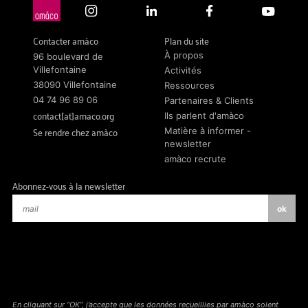
Contacter amàco
Plan du site
À propos
96 boulevard de
Villefontaine
Activités
38090 Villefontaine
Ressources
04 74 96 89 06
Partenaires & Clients
contact[at]amaco.org
Ils parlent d'amàco
Se rendre chez amàco
Matière à informer -
newsletter
amàco recrute
Abonnez-vous à la newsletter
En cliquant sur “OK”, j’accepte que les données recueillies par amàco soient