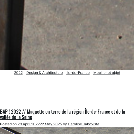
2022
Design & Architecture
Ile-de-France
Mobilier et objet
BAP ! 2022 // Maquette en terre de la région Île-de-France et de la
vallée de la Seine
Posted on
28 April 2022
22 May 2025
by
Caroline Jaboviste