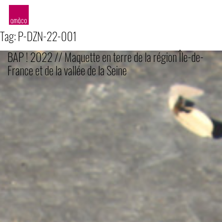
amàco
Tag:
P-DZN-22-001
BAP ! 2022 // Maquette en terre de la région Île-de-
France et de la vallée de la Seine