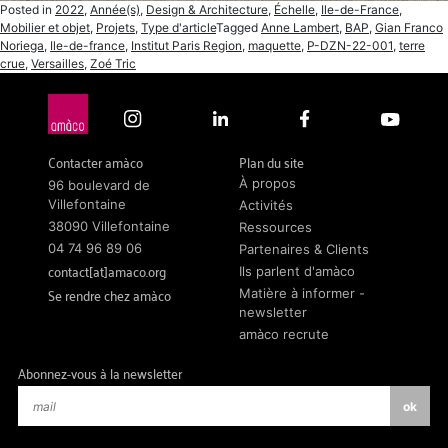
Posted in
2022
,
Année(s)
,
Design & Architecture
,
Échelle
,
Ile-de-France
,
Mobilier et objet
,
Projets
,
Type d'article
Tagged
Anne Lambert
,
BAP
,
Gian Franco
Noriega
,
Ile-de-france
,
Institut Paris Region
,
maquette
,
P-DZN-22-001
,
terre
crue
,
Versailles
,
Zoé Tric
Contacter amàco
Plan du site
À propos
96 boulevard de
Villefontaine
Activités
38090 Villefontaine
Ressources
04 74 96 89 06
Partenaires & Clients
contact[at]amaco.org
Ils parlent d'amàco
Se rendre chez amàco
Matière à informer -
newsletter
amàco recrute
Abonnez-vous à la newsletter