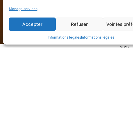
Manage services
Accepter
Refuser
Voir les pré
Informations légales
Informations légales
2017
Terre matière
Posted on
1 March 2017
1 July 2020
by
Mow