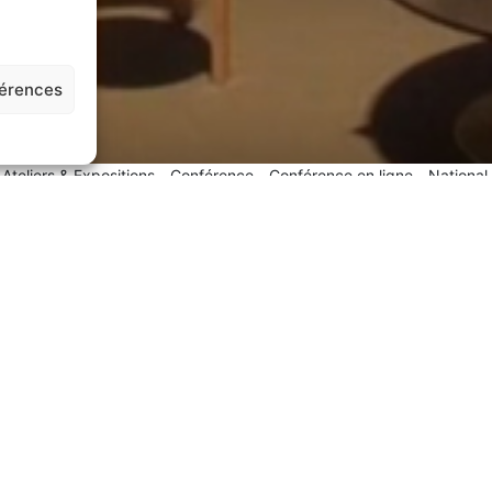
férences
Ateliers & Expositions
Conférence
Conférence en ligne
National