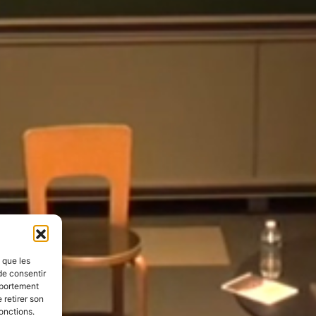
s que les
de consentir
mportement
 retirer son
onctions.