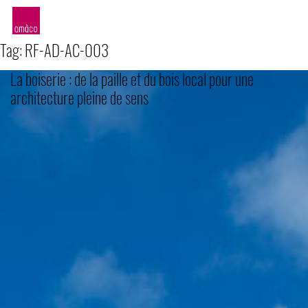
amàco
Tag:
RF-AD-AC-003
La boiserie : de la paille et du bois local pour une
architecture pleine de sens