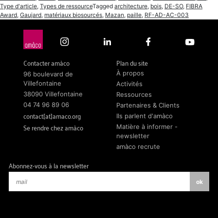
Type d'article
,
Types de ressource
Tagged
architecture
,
bois
,
DE-SO
,
FIBRA
Award
,
Gaujard
,
matériaux biosourcés
,
Mazan
,
paille
,
RF-AD-AC-003
Contacter amàco
Plan du site
À propos
96 boulevard de
Villefontaine
Activités
38090 Villefontaine
Ressources
04 74 96 89 06
Partenaires & Clients
contact[at]amaco.org
Ils parlent d'amàco
Se rendre chez amàco
Matière à informer -
newsletter
amàco recrute
Abonnez-vous à la newsletter