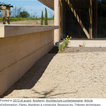
Posted in
2012 et avant
,
Année(s)
,
Architecture contemporaine
,
Article
d'information
,
Fibres
,
Matières à construire
,
Ressources
,
Thèmes techniques
,