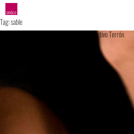
amàco
Tag:
sable
Le Roi des Sables, spectacle signé Colectivo Terrón