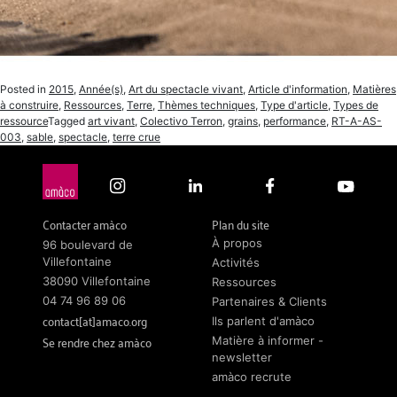
Posted in
2015
,
Année(s)
,
Art du spectacle vivant
,
Article d'information
,
Matières
à construire
,
Ressources
,
Terre
,
Thèmes techniques
,
Type d'article
,
Types de
ressource
Tagged
art vivant
,
Colectivo Terron
,
grains
,
performance
,
RT-A-AS-
003
,
sable
,
spectacle
,
terre crue
Contacter amàco
Plan du site
À propos
96 boulevard de
Villefontaine
Activités
38090 Villefontaine
Ressources
04 74 96 89 06
Partenaires & Clients
contact[at]amaco.org
Ils parlent d'amàco
Se rendre chez amàco
Matière à informer -
newsletter
amàco recrute