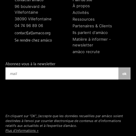
À propos
96 boulevard de
Villefontaine
Activités
38090 Villefontaine
Ressources
04 74 96 89 06
Partenaires & Clients
contact[at]amaco.org
Ils parlent d'amàco
Se rendre chez amàco
Matière à informer -
newsletter
amàco recrute
Abonnez-vous à la newsletter
En cliquant sur “OK”, j’accepte que les données recueillies par amàco soient
destinées à l’envoi par courrier électronique de contenus et d’informations
relatifs aux actualités et à l’expertise d’amàco.
Plus d’informations »