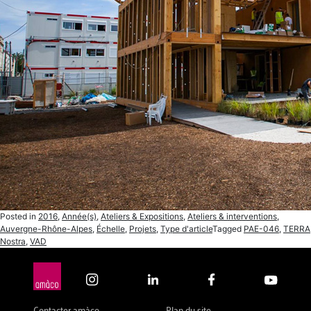
Posted in
2016
,
Année(s)
,
Ateliers & Expositions
,
Ateliers & interventions
,
Auvergne-Rhône-Alpes
,
Échelle
,
Projets
,
Type d'article
Tagged
PAE-046
,
TERRA
Nostra
,
VAD
Contacter amàco
Plan du site