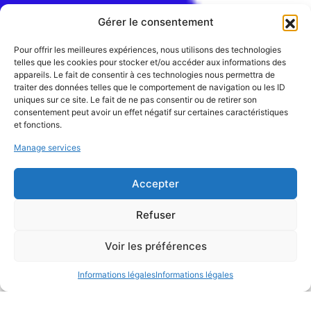
Gérer le consentement
Pour offrir les meilleures expériences, nous utilisons des technologies
telles que les cookies pour stocker et/ou accéder aux informations des
appareils. Le fait de consentir à ces technologies nous permettra de
traiter des données telles que le comportement de navigation ou les ID
uniques sur ce site. Le fait de ne pas consentir ou de retirer son
consentement peut avoir un effet négatif sur certaines caractéristiques
et fonctions.
amàRéno // Semestre commun
Manage services
pour des étudiant·e·s de l’ENSA
Accepter
Lyon et de l’INSA Lyon autour d’un
Refuser
projet de réhabilitation en
matériaux bio-géo-sourcés
Voir les préférences
Informations légales
Informations légales