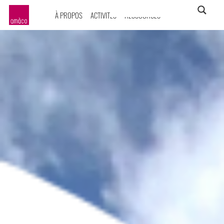
À PROPOS
ACTIVITÉS
RESSOURCES
amàco