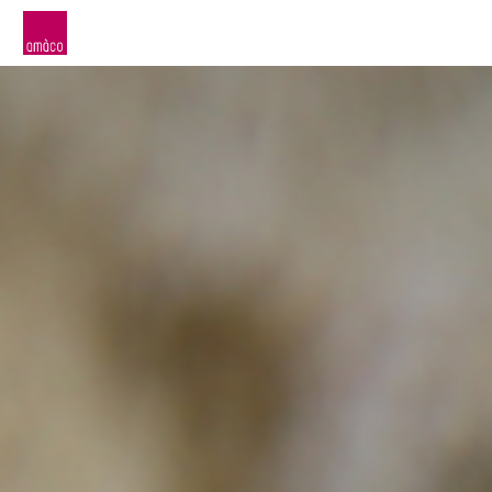
amàco