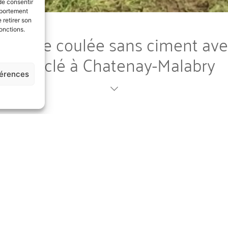
de consentir
mportement
 retirer son
onctions.
en terre coulée sans ciment ave
recyclé à Chatenay-Malabry
férences
2019
Bureau d'études terre crue
Études matériaux
National
a fait appel à amàco afin de réaliser une étude de f
e sans ciment contenant des granulats de béton recy