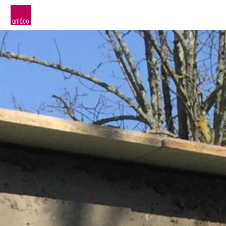
amàco