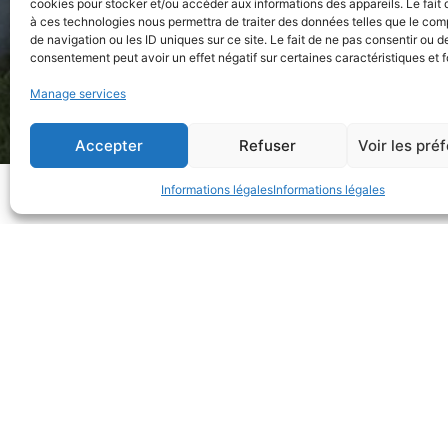
cookies pour stocker et/ou accéder aux informations des appareils. Le fait 
à ces technologies nous permettra de traiter des données telles que le co
de navigation ou les ID uniques sur ce site. Le fait de ne pas consentir ou de
consentement peut avoir un effet négatif sur certaines caractéristiques et f
Prototype d’un mur 
Manage services
Accepter
Refuser
Voir les pré
Informations légales
Informations légales
En 2019, la ville de Châtenay-Malabry 
la réalisation d’un mur en terre coulé