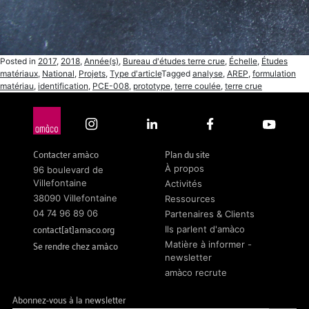
Posted in
2017
,
2018
,
Année(s)
,
Bureau d'études terre crue
,
Échelle
,
Études
matériaux
,
National
,
Projets
,
Type d'article
Tagged
analyse
,
AREP
,
formulation
matériau
,
identification
,
PCE-008
,
prototype
,
terre coulée
,
terre crue
Contacter amàco
Plan du site
À propos
96 boulevard de
Villefontaine
Activités
38090 Villefontaine
Ressources
04 74 96 89 06
Partenaires & Clients
contact[at]amaco.org
Ils parlent d'amàco
Se rendre chez amàco
Matière à informer -
newsletter
amàco recrute
Abonnez-vous à la newsletter