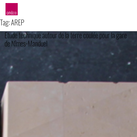
amàco
Tag:
AREP
Etude technique autour de la terre coulée pour la gare
de Nîmes-Manduel