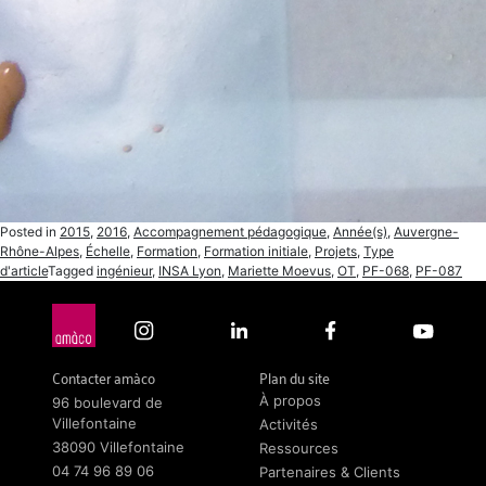
Posted in
2015
,
2016
,
Accompagnement pédagogique
,
Année(s)
,
Auvergne-
Rhône-Alpes
,
Échelle
,
Formation
,
Formation initiale
,
Projets
,
Type
d'article
Tagged
ingénieur
,
INSA Lyon
,
Mariette Moevus
,
OT
,
PF-068
,
PF-087
Contacter amàco
Plan du site
À propos
96 boulevard de
Villefontaine
Activités
38090 Villefontaine
Ressources
04 74 96 89 06
Partenaires & Clients