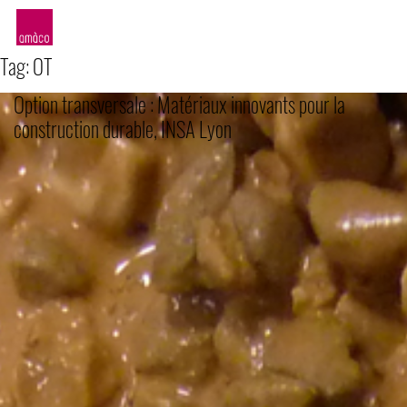
amàco
Tag:
OT
Option transversale : Matériaux innovants pour la
construction durable, INSA Lyon