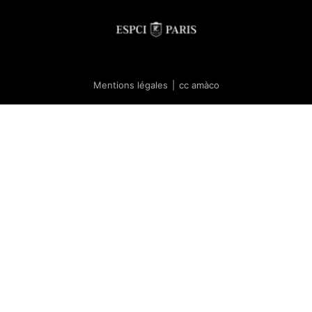
Mentions légales
|
cc amàco