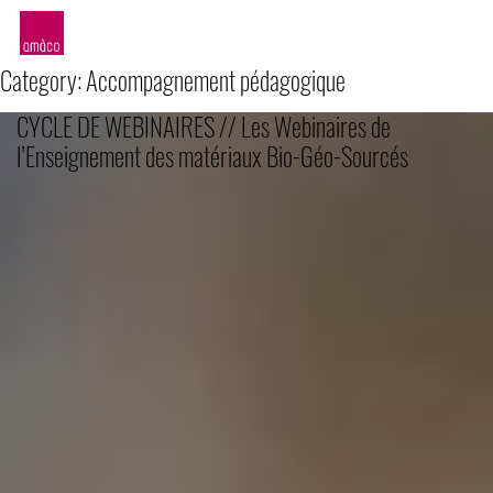
amàco
Category:
Accompagnement pédagogique
CYCLE DE WEBINAIRES // Les Webinaires de
l’Enseignement des matériaux Bio-Géo-Sourcés