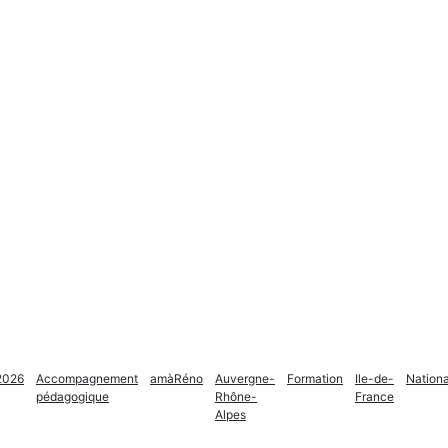
2026
Accompagnement
amàRéno
Auvergne-
Formation
Ile-de-
Nationa
pédagogique
Rhône-
France
Alpes