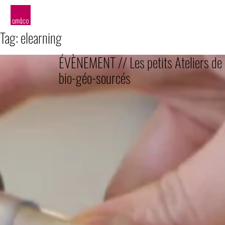
amàco
Tag:
elearning
ÉVÈNEMENT // Les petits Ateliers de 
bio-géo-sourcés