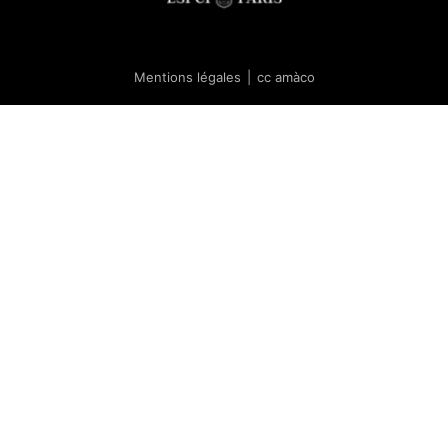
Mentions légales
|
cc amàco