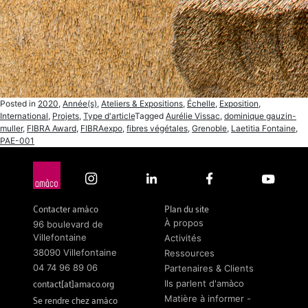
Posted in
2020
,
Année(s)
,
Ateliers & Expositions
,
Échelle
,
Exposition
,
International
,
Projets
,
Type d'article
Tagged
Aurélie Vissac
,
dominique gauzin-
muller
,
FIBRA Award
,
FIBRAexpo
,
fibres végétales
,
Grenoble
,
Laetitia Fontaine
,
PAE-001
Contacter amàco
Plan du site
À propos
96 boulevard de
Villefontaine
Activités
38090 Villefontaine
Ressources
04 74 96 89 06
Partenaires & Clients
contact[at]amaco.org
Ils parlent d'amàco
Se rendre chez amàco
Matière à informer -