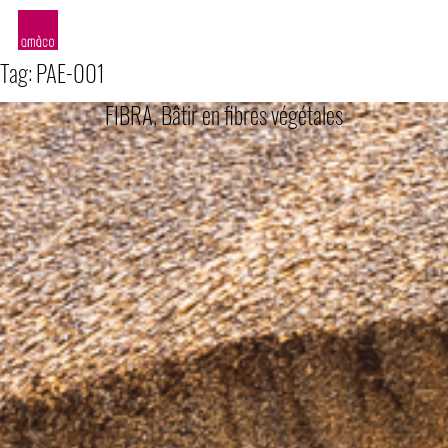
amàco
Tag:
PAE-001
FIBRA, Bâtir en fibres végétales