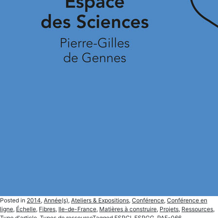
Posted in
2014
,
Année(s)
,
Ateliers & Expositions
,
Conférence
,
Conférence en
ligne
,
Échelle
,
Fibres
,
Ile-de-France
,
Matières à construire
,
Projets
,
Ressources
,
Type d'article
,
Types de ressource
Tagged
ESPCI
,
ESPGG
,
PAE-066