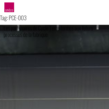
amàco
Tag:
PCE-003
Les partenaires de Cycle Terre formés aux futurs
processus de la fabrique