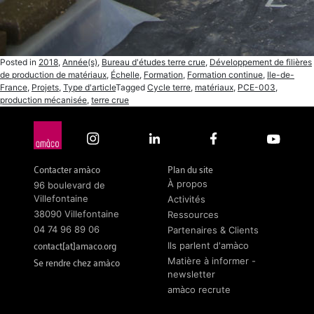
Posted in
2018
,
Année(s)
,
Bureau d'études terre crue
,
Développement de filières
de production de matériaux
,
Échelle
,
Formation
,
Formation continue
,
Ile-de-
France
,
Projets
,
Type d'article
Tagged
Cycle terre
,
matériaux
,
PCE-003
,
production mécanisée
,
terre crue
Contacter amàco
Plan du site
À propos
96 boulevard de
Villefontaine
Activités
38090 Villefontaine
Ressources
04 74 96 89 06
Partenaires & Clients
contact[at]amaco.org
Ils parlent d'amàco
Se rendre chez amàco
Matière à informer -
newsletter
amàco recrute