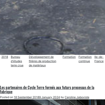
2018
Bureau
Développement de
Formation
Formation
Ile-de-
d'études
filières de production
continue
France
terre crue
de matériaux
Les partenaires de Cycle Terre formés aux futurs processus de la
fabrique
Posted on
18 September 2018
9 January 2024
by
Caroline Jaboviste