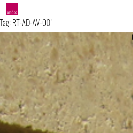
amàco
Tag:
RT-AD-AV-001