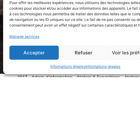
Pour offrir les meilleures expériences, nous utilisons des technologies telle
cookies pour stocker et/ou accéder aux informations des appareils. Le fait 
à ces technologies nous permettra de traiter des données telles que le co
de navigation ou les ID uniques sur ce site. Le fait de ne pas consentir ou de
consentement peut avoir un effet négatif sur certaines caractéristiques et f
Manage services
Accepter
Refuser
Voir les pré
Informations légales
Informations légales
2017
Article d'information
Ateliers & Expositions
Ateliers
BAL // Qui es-tu brique ?, un mois d’installation en mouvement
Posted on
9 June 2017
24 May 2022
by
Mow