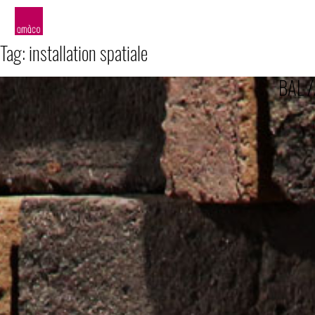
amàco
Tag:
installation spatiale
BAL /