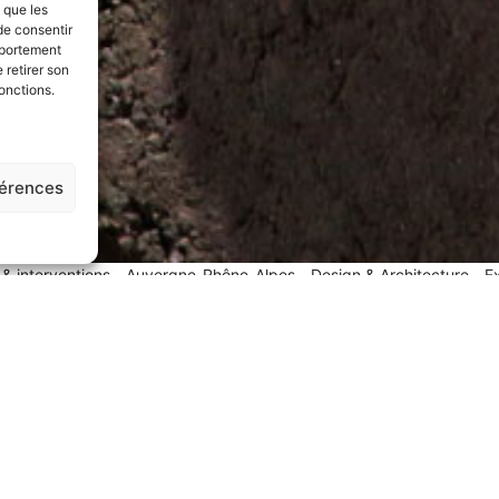
s que les
de consentir
mportement
 retirer son
onctions.
férences
 & interventions
Auvergne-Rhône-Alpes
Design & Architecture
E