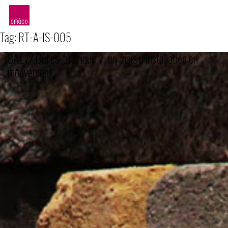
amàco
Tag:
RT-A-IS-005
BAL // Qui es-tu brique ?, un mois d’installation en
mouvement