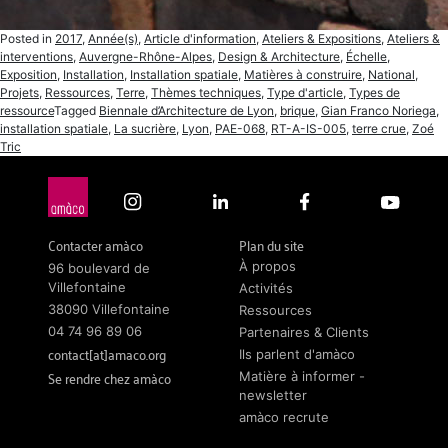
Posted in
2017
,
Année(s)
,
Article d'information
,
Ateliers & Expositions
,
Ateliers &
interventions
,
Auvergne-Rhône-Alpes
,
Design & Architecture
,
Échelle
,
Exposition
,
Installation
,
Installation spatiale
,
Matières à construire
,
National
,
Projets
,
Ressources
,
Terre
,
Thèmes techniques
,
Type d'article
,
Types de
ressource
Tagged
Biennale d’Architecture de Lyon
,
brique
,
Gian Franco Noriega
,
installation spatiale
,
La sucrière
,
Lyon
,
PAE-068
,
RT-A-IS-005
,
terre crue
,
Zoé
Tric
Contacter amàco
Plan du site
À propos
96 boulevard de
Villefontaine
Activités
38090 Villefontaine
Ressources
04 74 96 89 06
Partenaires & Clients
contact[at]amaco.org
Ils parlent d'amàco
Se rendre chez amàco
Matière à informer -
newsletter
amàco recrute