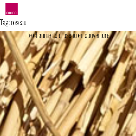
amàco
Tag:
roseau
Le chaume : du roseau en couverture