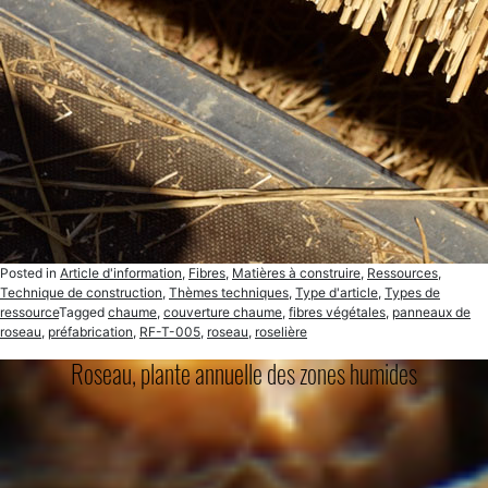
Posted in
Article d'information
,
Fibres
,
Matières à construire
,
Ressources
,
Technique de construction
,
Thèmes techniques
,
Type d'article
,
Types de
ressource
Tagged
chaume
,
couverture chaume
,
fibres végétales
,
panneaux de
roseau
,
préfabrication
,
RF-T-005
,
roseau
,
roselière
Roseau, plante annuelle des zones humides