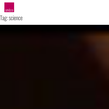
amàco
Tag:
science
Les gels d’argile